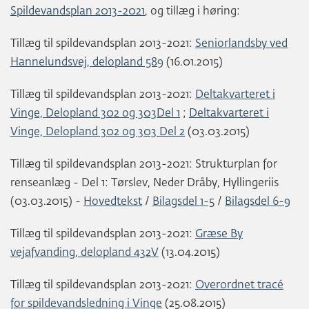
Spildevandsplan 2013-2021
, og tillæg i høring:
Tillæg til spildevandsplan 2013-2021:
Seniorlandsby ved
Hannelundsvej, delopland 589
(16.01.2015)
Tillæg til spildevandsplan 2013-2021:
Deltakvarteret i
Vinge, Delopland 302 og 303Del 1
;
Deltakvarteret i
Vinge, Delopland 302 og 303 Del 2
(03.03.2015)
Tillæg til spildevandsplan 2013-2021: Strukturplan for
renseanlæg - Del 1: Tørslev, Neder Dråby, Hyllingeriis
(03.03.2015) -
Hovedtekst
/
Bilagsdel 1-5
/
Bilagsdel 6-9
Tillæg til spildevandsplan 2013-2021:
Græse By
vejafvanding, delopland 432V
(13.04.2015)
Tillæg til spildevandsplan 2013-2021:
Overordnet tracé
for spildevandsledning i Vinge
(25.08.2015)