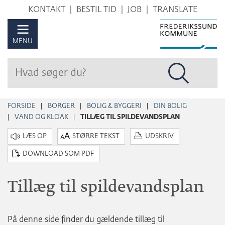
Hop
KONTAKT
BESTIL TID
JOB
TRANSLATE
til
sidens
MENU
indhold
FORSIDE
BORGER
BOLIG & BYGGERI
DIN BOLIG
VAND OG KLOAK
TILLÆG TIL SPILDEVANDSPLAN
STØRRE TEKST
UDSKRIV
DOWNLOAD SOM PDF
Tillæg til spildevandsplan
På denne side finder du gældende tillæg til