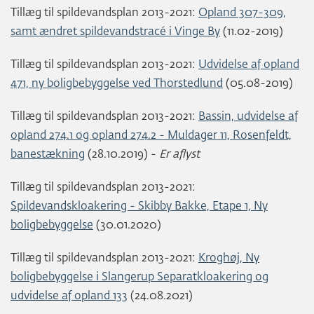
Tillæg til spildevandsplan 2013-2021:
Opland 307-309,
samt ændret spildevandstracé i Vinge By
(11.02-2019)
Tillæg til spildevandsplan 2013-2021:
Udvidelse af opland
471, ny boligbebyggelse ved Thorstedlund
(05.08-2019)
Tillæg til spildevandsplan 2013-2021:
Bassin, udvidelse af
opland 274.1 og opland 274.2 - Muldager 11, Rosenfeldt,
banestækning
(28.10.2019) -
Er aflyst
Tillæg til spildevandsplan 2013-2021:
Spildevandskloakering - Skibby Bakke, Etape 1, Ny
boligbebyggelse
(30.01.2020)
Tillæg til spildevandsplan 2013-2021:
Kroghøj, Ny
boligbebyggelse i Slangerup Separatkloakering og
udvidelse af opland 133
(24.08.2021)