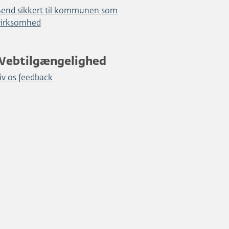
Send sikkert til kommunen som
virksomhed
Webtilgængelighed
iv os feedback