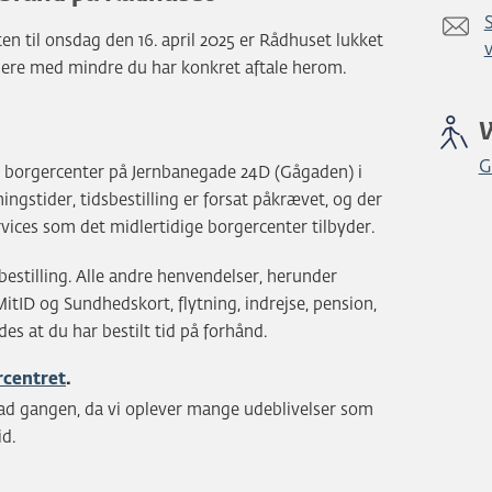
n til onsdag den 16. april 2025 er Rådhuset lukket
idere med mindre du har konkret aftale herom.
G
gt borgercenter på Jernbanegade 24D (Gågaden) i
ngstider, tidsbestilling er forsat påkrævet, og der
ices som det midlertidige borgercenter tilbyder.
estilling. Alle andre henvendelser, herunder
MitID og Sundhedskort, flytning, indrejse, pension,
es at du har bestilt tid på forhånd.
ercentret
.
d ad gangen, da vi oplever mange udeblivelser som
id.