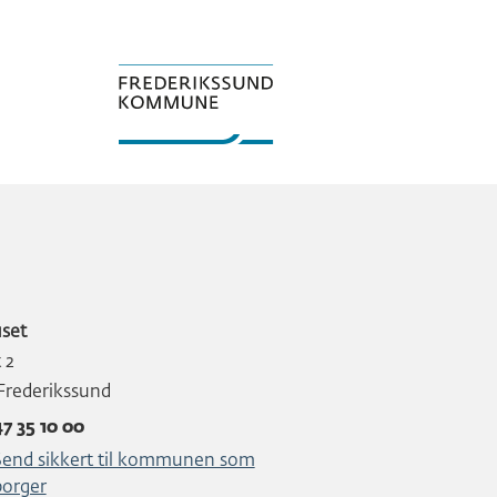
set
t 2
Frederikssund
47 35 10 00
Send sikkert til kommunen som
borger