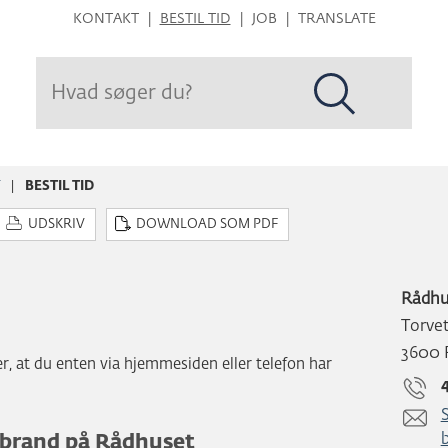
Hop
KONTAKT
BESTIL TID
JOB
TRANSLATE
til
sidens
indhold
T
BESTIL TID
UDSKRIV
DOWNLOAD SOM PDF
Rådhu
Torve
3600 
, at du enten via hjemmesiden eller telefon har
 brand på Rådhuset