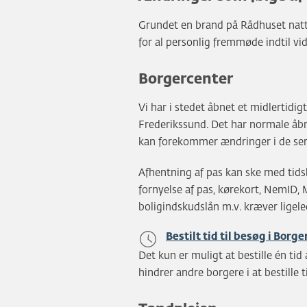
Grundet en brand på Rådhuset natte
for al personlig fremmøde indtil v
Borgercenter
Vi har i stedet åbnet et midlertidi
Frederikssund. Det har normale åbni
kan forekommer ændringer i de serv
Afhentning af pas kan ske med tidsb
fornyelse af pas, kørekort, NemID, 
boligindskudslån m.v. kræver ligeled
Bestilt tid til besøg i Borg
Det kun er muligt at bestille én ti
hindrer andre borgere i at bestille t