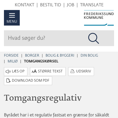
Hop
KONTAKT
BESTIL TID
JOB
TRANSLATE
til
sidens
MENU
indhold
FORSIDE
BORGER
BOLIG & BYGGERI
DIN BOLIG
MILJØ
TOMGANGSKØRSEL
STØRRE TEKST
UDSKRIV
DOWNLOAD SOM PDF
Tomgangsregulativ
Byrådet har i et regulativ fastsat en grænse for såkaldt