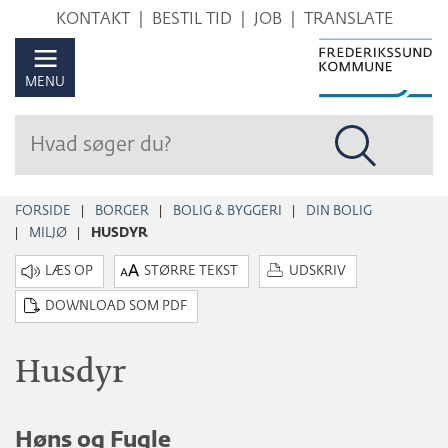
Hop
KONTAKT
BESTIL TID
JOB
TRANSLATE
til
sidens
MENU
indhold
FORSIDE
BORGER
BOLIG & BYGGERI
DIN BOLIG
MILJØ
HUSDYR
STØRRE TEKST
UDSKRIV
DOWNLOAD SOM PDF
Husdyr
Høns og Fugle