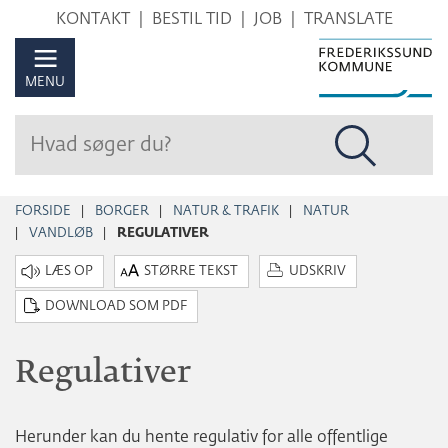
Hop
KONTAKT
BESTIL TID
JOB
TRANSLATE
til
sidens
MENU
indhold
FORSIDE
BORGER
NATUR & TRAFIK
NATUR
VANDLØB
REGULATIVER
STØRRE TEKST
UDSKRIV
DOWNLOAD SOM PDF
Regulativer
Herunder kan du hente regulativ for alle offentlige