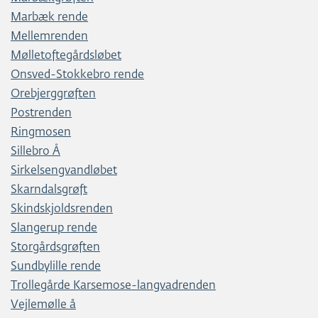
Marbæk rende
Mellemrenden
Mølletoftegårdsløbet
Onsved-Stokkebro rende
Orebjerggrøften
Postrenden
Ringmosen
Sillebro Å
Sirkelsengvandløbet
Skarndalsgrøft
Skindskjoldsrenden
Slangerup rende
Storgårdsgrøften
Sundbylille rende
Trollegårde Karsemose-langvadrenden
Vejlemølle å