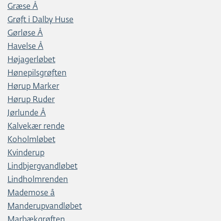
Græse Å
Grøft i Dalby Huse
Gørløse Å
Havelse Å
Højagerløbet
Hønepilsgrøften
Hørup Marker
Hørup Ruder
Jørlunde Å
Kalvekær rende
Koholmløbet
Kvinderup
Lindbjergvandløbet
Lindholmrenden
Mademose å
Manderupvandløbet
Marbækgrøften