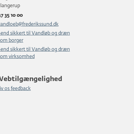
Slangerup
47 35 10 00
vandloeb@frederikssund.dk
Send sikkert til Vandløb og dræn
som borger
Send sikkert til Vandløb og dræn
som virksomhed
Webtilgængelighed
iv os feedback