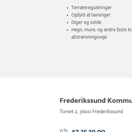
Terrænreguleringer
Opfyld af lavninger
Diger og volde
Hegn, mure, og andre faste k
afstrømningsveje
Frederikssund Komm
Torvet 2
,
3600
Frederikssund
47 35 10 00