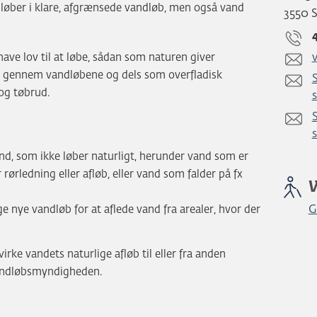
 løber i klare, afgrænsede vandløb, men også vand
3550 
have lov til at løbe, sådan som naturen giver
g gennem vandløbene og dels som overfladisk
og tøbrud.
vand, som ikke løber naturligt, herunder vand som er
ørledning eller afløb, eller vand som falder på fx
ge nye vandløb for at aflede vand fra arealer, hvor der
G
rke vandets naturlige afløb til eller fra anden
vandløbsmyndigheden.