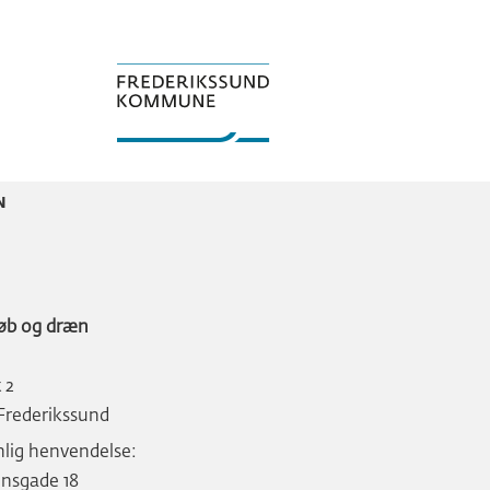
N
øb og dræn
 2
Frederikssund
lig henvendelse:
nsgade 18