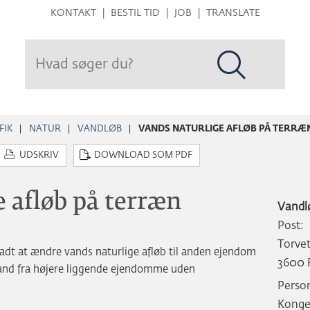
Hop
KONTAKT
BESTIL TID
JOB
TRANSLATE
til
sidens
indhold
FIK
NATUR
VANDLØB
VANDS NATURLIGE AFLØB PÅ TERRÆ
UDSKRIV
DOWNLOAD SOM PDF
 afløb på terræn
Vandl
Post:
Torvet
lladt at ændre vands naturlige afløb til anden ejendom
3600 
f vand fra højere liggende ejendomme uden
Person
Konge