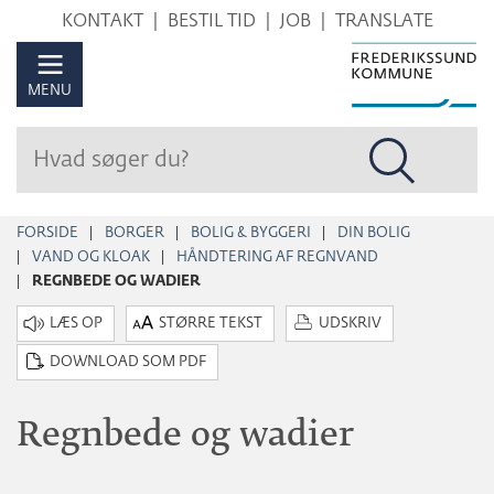
Hop
KONTAKT
BESTIL TID
JOB
TRANSLATE
til
sidens
MENU
indhold
FORSIDE
BORGER
BOLIG & BYGGERI
DIN BOLIG
VAND OG KLOAK
HÅNDTERING AF REGNVAND
REGNBEDE OG WADIER
STØRRE TEKST
UDSKRIV
DOWNLOAD SOM PDF
Regnbede og wadier