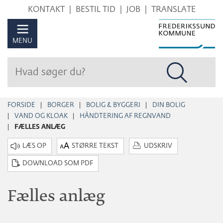
Hop
KONTAKT
BESTIL TID
JOB
TRANSLATE
til
sidens
MENU
indhold
FORSIDE
BORGER
BOLIG & BYGGERI
DIN BOLIG
VAND OG KLOAK
HÅNDTERING AF REGNVAND
FÆLLES ANLÆG
STØRRE TEKST
UDSKRIV
DOWNLOAD SOM PDF
Fælles anlæg