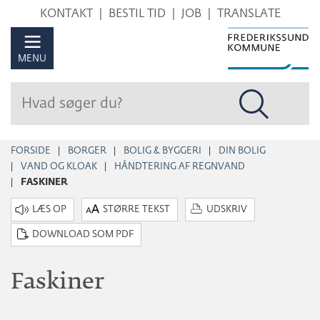
Hop
KONTAKT
BESTIL TID
JOB
TRANSLATE
til
sidens
MENU
indhold
FORSIDE
BORGER
BOLIG & BYGGERI
DIN BOLIG
VAND OG KLOAK
HÅNDTERING AF REGNVAND
FASKINER
STØRRE TEKST
UDSKRIV
DOWNLOAD SOM PDF
Faskiner