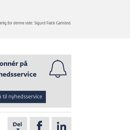
rlig for denne side: Sigurd Falck Gansted.
onnér på
hedsservice
 til nyhedsservice