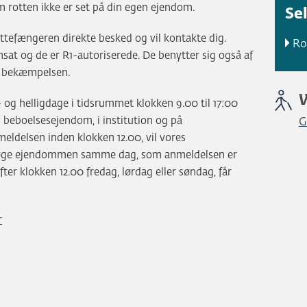
 rotten ikke er set på din egen ejendom.
Se
ottefængeren direkte besked og vil kontakte dig.
Ro
t og de er R1-autoriserede. De benytter sig også af
or bekæmpelsen.
 og helligdage i tidsrummet klokken 9.00 til 17:00
i beboelsesejendom, i institution og på
G
ldelsen inden klokken 12.00, vil vores
søge ejendommen samme dag, som anmeldelsen er
ter klokken 12.00 fredag, lørdag eller søndag, får
r