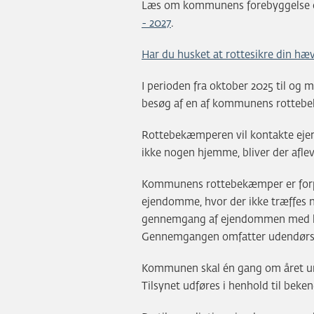
Læs om kommunens forebyggelse o
- 2027
.
Har du husket at rottesikre din h
I perioden fra oktober 2025 til og 
besøg af en af kommunens rotteb
Rottebekæmperen vil kontakte ejer 
ikke nogen hjemme, bliver der aflev
Kommunens rottebekæmper er forpl
ejendomme, hvor der ikke træffes
gennemgang af ejendommen med henb
Gennemgangen omfatter udendørs 
Kommunen skal én gang om året und
Tilsynet udføres i henhold til bek