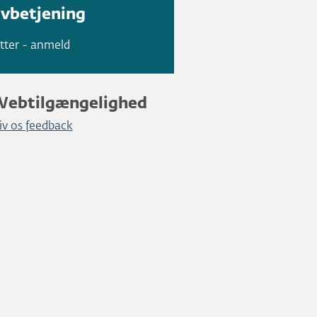
lvbetjening
tter - anmeld
Webtilgængelighed
iv os feedback