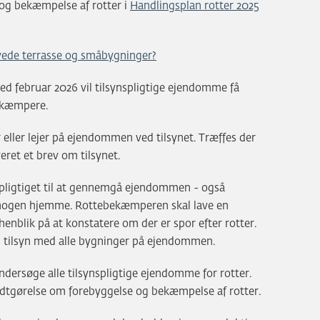
g bekæmpelse af rotter i
Handlingsplan rotter 2025
ævede terrasse og småbygninger?
med februar 2026 vil tilsynspligtige ejendomme få
ekæmpere.
eller lejer på ejendommen ved tilsynet. Træffes der
eret et brev om tilsynet.
igtiget til at gennemgå ejendommen - også
 nogen hjemme. Rottebekæmperen skal lave en
lik på at konstatere om der er spor efter rotter.
tilsyn med alle bygninger på ejendommen.
ersøge alle tilsynspligtige ejendomme for rotter.
endtgørelse om forebyggelse og bekæmpelse af rotter.