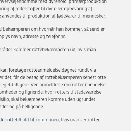
erhvervsejendomme med dyrehold, primærproduktion
ring af foderstoffer til dyr eller opbevaring af
 anvendes til produktion af fødevarer til mennesker.
 med bekæmperen om hvornår han kommer, så send en
oplys navn, adresse og telefonnr.
råder kommer rottebekæmperen ud, hvis man
an foretage rotteanmeldelse døgnet rundt via
 det, får de besøg af rottebekæmperen senest otte
meget tidligere. Ved anmeldelse om rotter i beboelse
ksomheder og lignende, hvor rotters tilstedeværelse
risiko, skal bekæmperen komme uden ugrundet
der og på helligdage.
e rottetilhold til kommunen
, hvis man ser rotter