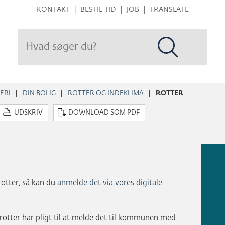
Hop
KONTAKT
BESTIL TID
JOB
TRANSLATE
til
sidens
indhold
ERI
DIN BOLIG
ROTTER OG INDEKLIMA
ROTTER
UDSKRIV
DOWNLOAD SOM PDF
 rotter, så kan du
anmelde det via vores digitale
å rotter har pligt til at melde det til kommunen med