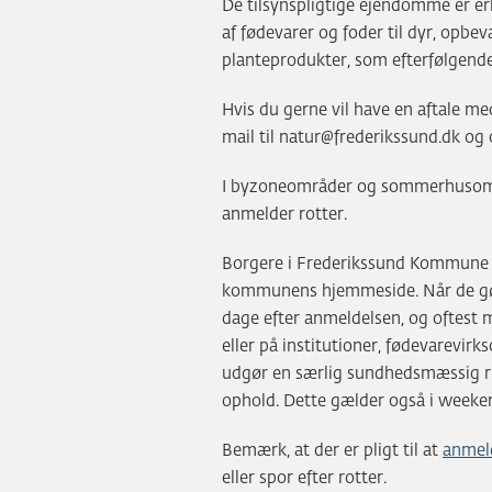
De tilsynspligtige ejendomme er 
af fødevarer og foder til dyr, opbeva
planteprodukter, som efterfølgende
Hvis du gerne vil have en aftale
mail til natur@frederikssund.dk og 
I byzoneområder og sommerhusom
anmelder rotter.
Borgere i Frederikssund Kommune k
kommunens hjemmeside. Når de gør
dage efter anmeldelsen, og oftest 
eller på institutioner, fødevarevir
udgør en særlig sundhedsmæssig 
ophold. Dette gælder også i weeken
Bemærk, at der er pligt til at
anmeld
eller spor efter rotter.