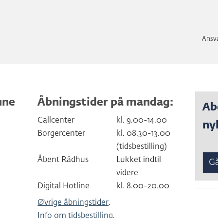
Ansva
une
Åbningstider på mandag:
Ab
Callcenter
kl. 9.00-14.00
ny
Borgercenter
kl. 08.30-13.00
(tidsbestilling)
Åbent Rådhus
Lukket indtil
Gå
videre
Digital Hotline
kl. 8.00-20.00
Øvrige åbningstider
.
Info om tidsbestilling
.