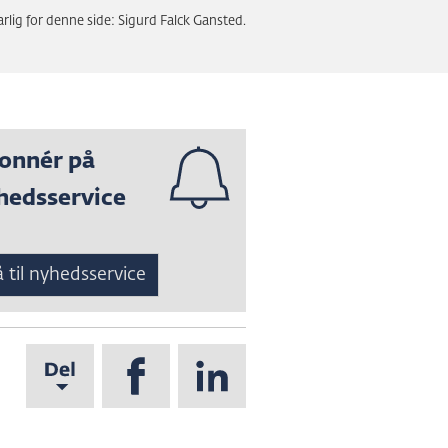
rlig for denne side: Sigurd Falck Gansted.
onnér på
hedsservice
 til nyhedsservice