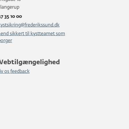
Slangerup
47 35 10 00
kystsikring@frederikssund.dk
Send sikkert til kystteamet som
borger
Webtilgængelighed
iv os feedback