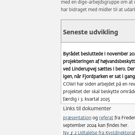
med en dige-arbejdsgruppe om at u
har bidraget med midler til at udarb
seneste
udvikling
Seneste udvikling
i
digeprojektet
Byrådet besluttede i november 20
projekteringen af højvandsbeskyt
ved Linderupvej sættes i bero. De
igen, når Fjordparken er sat i gang
COWI har siden arbejdet på en re
projektet der skal beskytte områ
færdig i 3. kvartal 2025
links
Links til dokumenter
til
præsentation
og
referat
fra Frede
dokumenter
september 2024 kan findes her.
Ny § 2 Udtalelse fra Kystdirektora