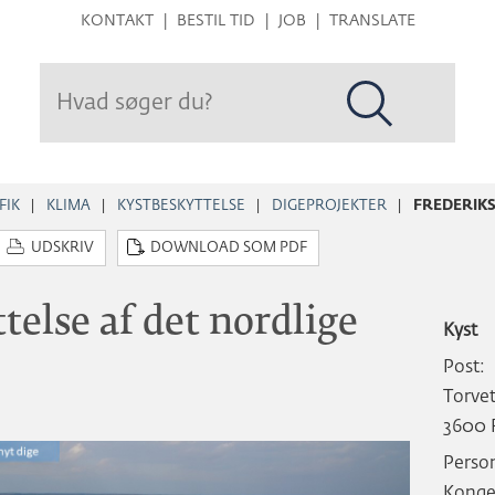
Hop
KONTAKT
BESTIL TID
JOB
TRANSLATE
til
sidens
indhold
FIK
KLIMA
KYSTBESKYTTELSE
DIGEPROJEKTER
FREDERIK
UDSKRIV
DOWNLOAD SOM PDF
else af det nordlige
Kyst
Post:
Torvet
3600 
Person
Konge