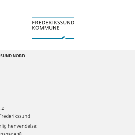
SSUND NORD
 2
Frederikssund
lig henvendelse:
nsgade 18