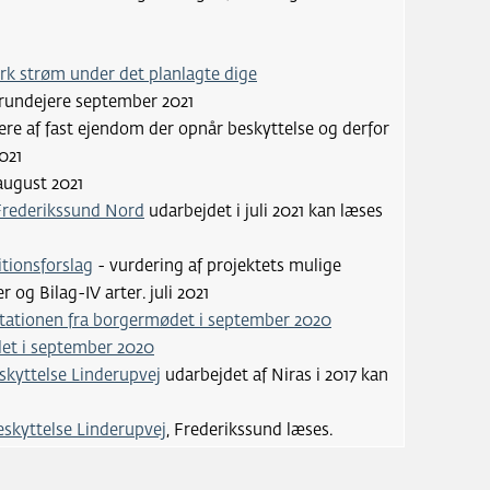
k strøm under det planlagte dige
grundejere september 2021
jere af fast ejendom der opnår beskyttelse og derfor
021
august 2021
 Frederikssund Nord
udarbejdet i juli 2021 kan læses
tionsforslag
- vurdering af projektets mulige
og Bilag-IV arter. juli 2021
ationen fra borgermødet i september 2020
et i september 2020
kyttelse Linderupvej
udarbejdet af Niras i 2017 kan
eskyttelse Linderupvej
, Frederikssund læses.