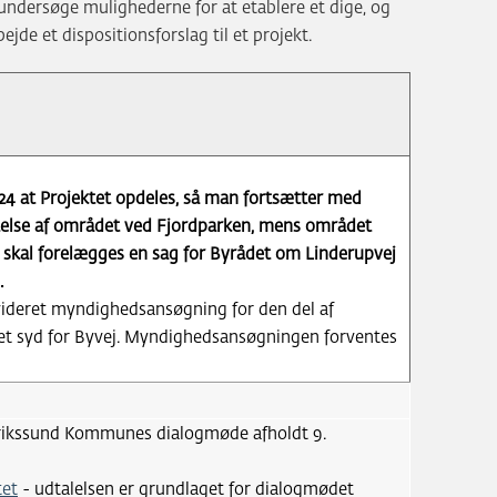
ndersøge mulighederne for at etablere et dige, og
ejde et dispositionsforslag til et projekt.
24 at Projektet opdeles, så man fortsætter med
telse af området ved Fjordparken, mens området
r skal forelægges en sag for Byrådet om Linderupvej
.
videret myndighedsansøgning for den del af
det syd for Byvej. Myndighedsansøgningen forventes
rikssund Kommunes dialogmøde afholdt 9.
tet
- udtalelsen er grundlaget for dialogmødet