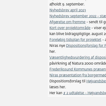
afholdt 9. september.
Nyhedsbrev april 2023
Nyhedsbrev september 2022 - stær
Afgørelse om fremme
- sendt til 
Kort over projektområde
- viser e
kan blive bidragspligtige. august 2
Foreløbig tidsplan for projektet
- 
Niras nye
Dispositionsforslag for
her.
Væsentlighedsvurdering af disposi
påvirkning af Natura 2000 områder 
Frederikssund Kommunes præsent
Niras præsentation fra borgermød
Dispositionsforslag til
Højvandsbes
læses her.
Her kan
§ 2 udtalelse - Højvandsb