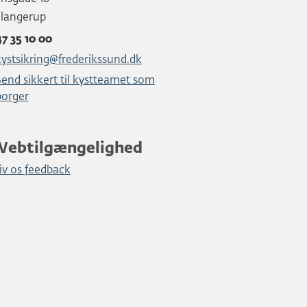
Slangerup
47 35 10 00
kystsikring@frederikssund.dk
Send sikkert til kystteamet som
borger
Webtilgængelighed
iv os feedback