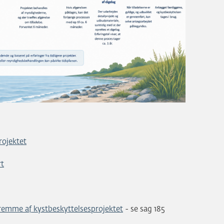
rojektet
rt
remme af kystbeskyttelsesprojektet
- se sag 185