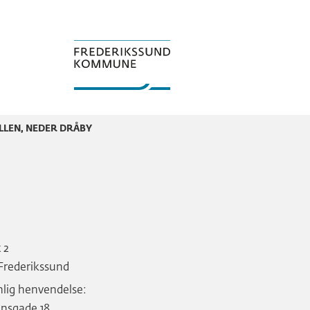
LLEN, NEDER DRÅBY
 2
Frederikssund
lig henvendelse:
nsgade 18