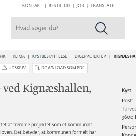
Hop
KONTAKT
BESTIL TID
JOB
TRANSLATE
til
sidens
indhold
FIK
KLIMA
KYSTBESKYTTELSE
DIGEPROJEKTER
KIGNÆSHA
UDSKRIV
DOWNLOAD SOM PDF
e ved Kignæshallen,
Kyst
Post:
Torvet
3600 
ttet at fremme projektet som et kommunalt
Person
esloven. Det betyder, at kommunen formelt har
Konge