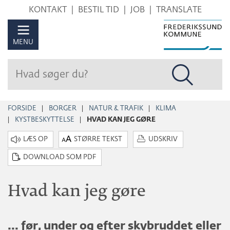
Hop
KONTAKT
BESTIL TID
JOB
TRANSLATE
til
sidens
MENU
indhold
FORSIDE
BORGER
NATUR & TRAFIK
KLIMA
KYSTBESKYTTELSE
HVAD KAN JEG GØRE
STØRRE TEKST
UDSKRIV
DOWNLOAD SOM PDF
Hvad kan jeg gøre
... før, under og efter skybruddet eller