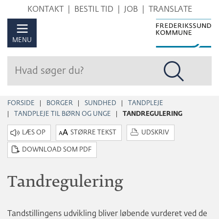
Hop
KONTAKT
BESTIL TID
JOB
TRANSLATE
til
sidens
MENU
indhold
FORSIDE
BORGER
SUNDHED
TANDPLEJE
TANDPLEJE TIL BØRN OG UNGE
TANDREGULERING
STØRRE TEKST
UDSKRIV
DOWNLOAD SOM PDF
Tandregulering
Tandstillingens udvikling bliver løbende vurderet ved de