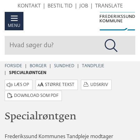
Hop
KONTAKT
BESTIL TID
JOB
TRANSLATE
til
sidens
MENU
indhold
FORSIDE
BORGER
SUNDHED
TANDPLEJE
SPECIALRØNTGEN
STØRRE TEKST
UDSKRIV
DOWNLOAD SOM PDF
Specialrøntgen
Frederikssund Kommunes Tandpleje modtager