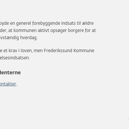
lbyde en generel forebyggende indsats til ældre
yder, at kommunen aktivt opsøger borgere for at
elvstændig hverdag.
 et krav i loven, men Frederikssund Kommune
elsesindsatsen.
lenterne
ontakter
.