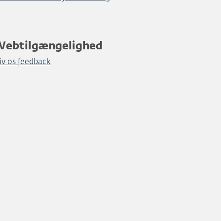
Webtilgængelighed
iv os feedback