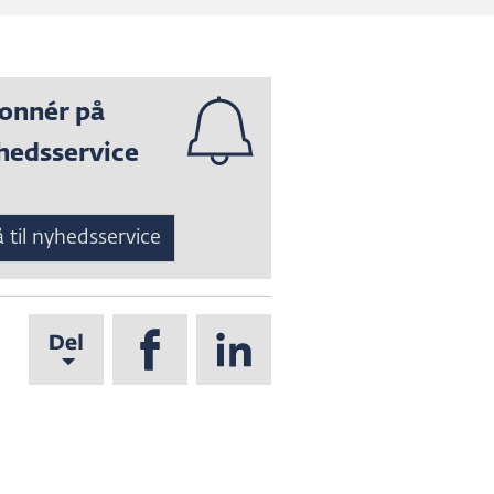
onnér på
hedsservice
 til nyhedsservice