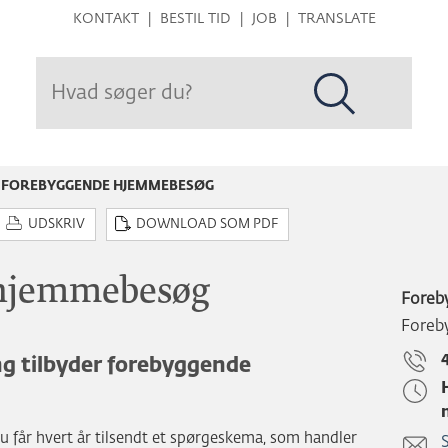
Hop
KONTAKT
BESTIL TID
JOB
TRANSLATE
til
sidens
indhold
FOREBYGGENDE HJEMMEBESØG
UDSKRIV
DOWNLOAD SOM PDF
 hjemmebesøg
Foreb
Foreb
g tilbyder forebyggende
 Du får hvert år tilsendt et spørgeskema, som handler