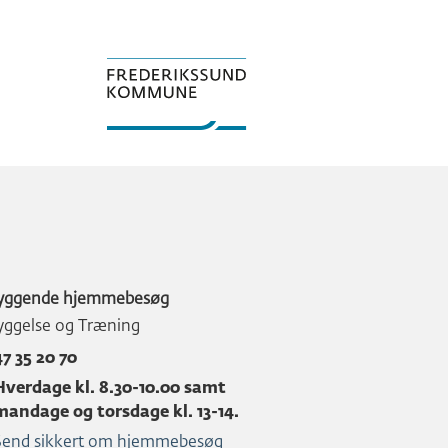
yggende hjemmebesøg
yggelse og Træning
47 35 20 70
Hverdage kl. 8.30-10.00 samt
mandage og torsdage kl. 13-14.
Send sikkert om hjemmebesøg