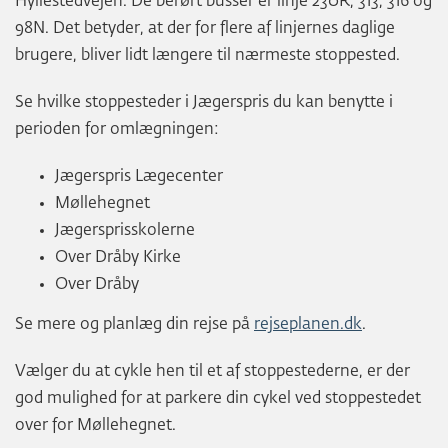
Hyllestedvejen. De berørt busser er linje 230R, 313, 316 og
98N. Det betyder, at der for flere af linjernes daglige
brugere, bliver lidt længere til nærmeste stoppested.
Se hvilke stoppesteder i Jægerspris du kan benytte i
perioden for omlægningen:
Jægerspris Lægecenter
Møllehegnet
Jægersprisskolerne
Over Dråby Kirke
Over Dråby
Se mere og planlæg din rejse på
rejseplanen.dk
.
Vælger du at cykle hen til et af stoppestederne, er der
god mulighed for at parkere din cykel ved stoppestedet
over for Møllehegnet.