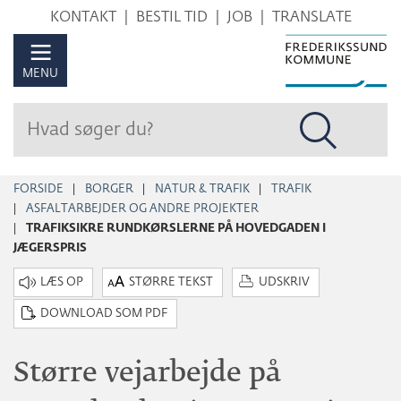
Hop
KONTAKT
BESTIL TID
JOB
TRANSLATE
til
sidens
MENU
indhold
FORSIDE
BORGER
NATUR & TRAFIK
TRAFIK
ASFALTARBEJDER OG ANDRE PROJEKTER
TRAFIKSIKRE RUNDKØRSLERNE PÅ HOVEDGADEN I
JÆGERSPRIS
STØRRE TEKST
UDSKRIV
DOWNLOAD SOM PDF
Større vejarbejde på