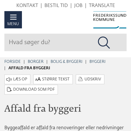
Hop
KONTAKT
BESTIL TID
JOB
TRANSLATE
til
sidens
MENU
indhold
FORSIDE
BORGER
BOLIG & BYGGERI
BYGGERI
AFFALD FRA BYGGERI
STØRRE TEKST
UDSKRIV
DOWNLOAD SOM PDF
Affald fra byggeri
Byggeaffald er affald fra renoveringer eller nedrivninger