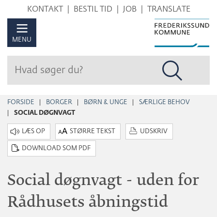
Hop
KONTAKT
BESTIL TID
JOB
TRANSLATE
til
sidens
MENU
indhold
FORSIDE
BORGER
BØRN & UNGE
SÆRLIGE BEHOV
SOCIAL DØGNVAGT
STØRRE TEKST
UDSKRIV
DOWNLOAD SOM PDF
Social døgnvagt - uden for
Rådhusets åbningstid