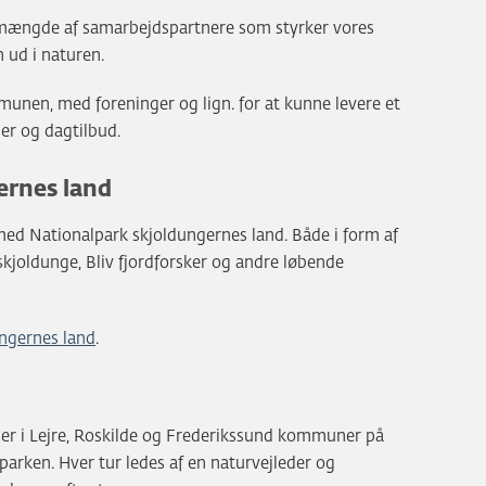
 mængde af samarbejdspartnere som styrker vores
n ud i naturen.
munen, med foreninger og lign. for at kunne levere et
er og dagtilbud.
ernes land
ed Nationalpark skjoldungernes land. Både i form af
 skjoldunge, Bliv fjordforsker og andre løbende
ngernes land
.
asser i Lejre, Roskilde og Frederikssund kommuner på
lparken. Hver tur ledes af en naturvejleder og