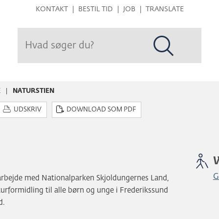
Hop
KONTAKT
BESTIL TID
JOB
TRANSLATE
til
sidens
indhold
E
NATURSTIEN
UDSKRIV
DOWNLOAD SOM PDF
G
marbejde med Nationalparken Skjoldungernes Land,
urformidling til alle børn og unge i Frederikssund
d.