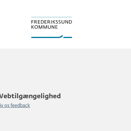
Webtilgængelighed
iv os feedback