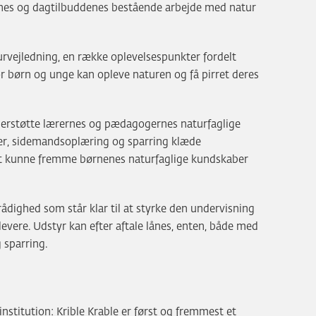
rnes og dagtilbuddenes bestående arbejde med natur
urvejledning, en række oplevelsespunkter fordelt
 børn og unge kan opleve naturen og få pirret deres
erstøtte lærernes og pædagogernes naturfaglige
ser, sidemandsoplæring og sparring klæde
 at kunne fremme børnenes naturfaglige kundskaber
rådighed som står klar til at styrke den undervisning
vere. Udstyr kan efter aftale lånes, enten, både med
g sparring.
institution: Krible Krable er først og fremmest et