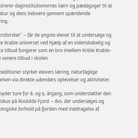
pirerer daginstitutionernes børn og pædagoger til at
natur og dens beboere gennem spændende
ring.
kroforsker” – får de yngste elever til at undersøge og
le Krable universet ved hjælp af en videnskabelig og
e tilbud fungerer som en bro imellem Krible Krable-
 senere tilbud i skolen.
speditioner styrker elevers læring, naturfaglige
rken via direkte udendørs oplevelser og aktiviteter.
tilbyder ture for 8. og 9. årgang, som understøtter den
fokus på Roskilde Fjord – dvs. der undersøges og
iologiske forhold på fjorden med inddragelse af