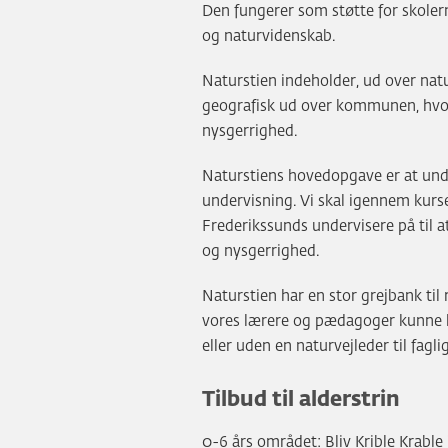
Den fungerer som støtte for skole
og naturvidenskab.
Naturstien indeholder, ud over nat
geografisk ud over kommunen, hvor
nysgerrighed.
Naturstiens hovedopgave er at und
undervisning. Vi skal igennem kur
Frederikssunds undervisere på til
og nysgerrighed.
Naturstien har en stor grejbank til 
vores lærere og pædagoger kunne le
eller uden en naturvejleder til fagli
Tilbud til alderstrin
0-6 års området: Bliv Krible Krable 