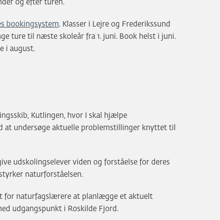
nder og efter turen.
es bookingsystem
. Klasser i Lejre og Frederikssund
ure til næste skoleår fra 1. juni. Book helst i juni.
e i august.
sskib, Kutlingen, hvor I skal hjælpe
at undersøge aktuelle problemstillinger knyttet til
give udskolingselever viden og forståelse for deres
styrker naturforståelsen.
t for naturfagslærere at planlægge et aktuelt
med udgangspunkt i Roskilde Fjord.