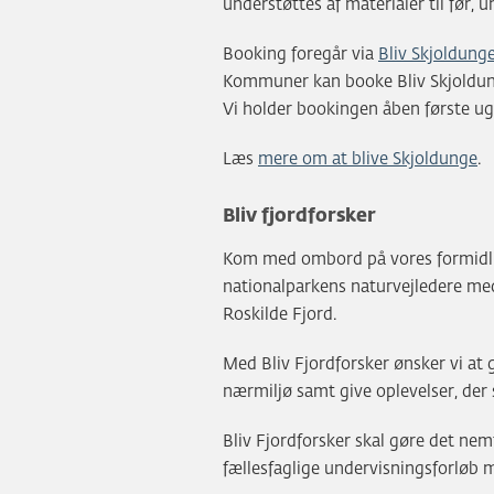
understøttes af materialer til før, u
Booking foregår via
Bliv Skjoldung
Kommuner kan booke Bliv Skjoldunge t
Vi holder bookingen åben første ug
Læs
mere om at blive Skjoldunge
.
Bliv fjordforsker
Kom med ombord på vores formidling
nationalparkens naturvejledere med 
Roskilde Fjord.
Med Bliv Fjordforsker ønsker vi at 
nærmiljø samt give oplevelser, der 
Bliv Fjordforsker skal gøre det nem
fællesfaglige undervisningsforløb 