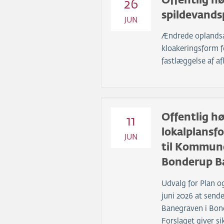
Offentlig hør
26
spildevands
JUN
Ændrede oplands
kloakeringsform f
fastlæggelse af af
Offentlig hø
11
lokalplansfo
JUN
til Kommune
Bonderup B
Udvalg for Plan og
juni 2026 at sende
Banegraven i Bond
Forslaget giver s