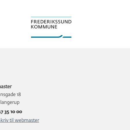
aster
nsgade 18
Slangerup
47 35 10 00
Skriv til webmaster