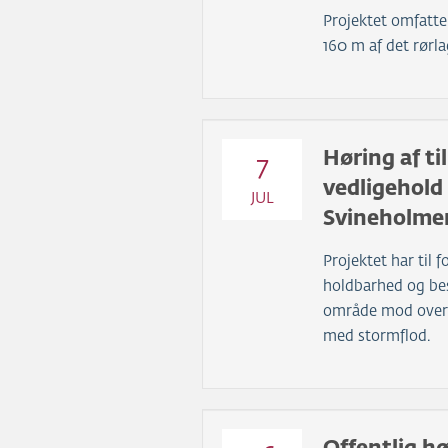
Projektet omfatte
160 m af det rør
Høring af til
7
vedligehold 
JUL
Svineholme
Projektet har til f
holdbarhed og be
område mod overs
med stormflod.