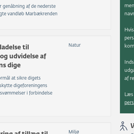
men
r genåbning af de nederste
lagte vandløb Marbækrenden
navn
Hvis
pers
Natur
kom
ladelse til
og udvidelse af
Inds
ns dige
udg
ormål at sikre digets
af r
skytte digeforeningens
vømmelser i forbindelse
Læs
pers
Miljø