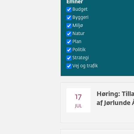
Emner
Budget
Byggeri
Miljø
Natur
Plan
Politik
Strategi
Vej og trafik
Høring: Till
17
af Jørlunde 
JUL