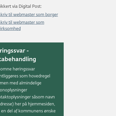
ikkert via Digital Post:
Skriv til webmaster som borger
Skriv til webmaster som
virksomhed
ringssvar -
tabehandling
komne høringssvar
ntliggøres som hovedregel
men med almindelige
onoplysninger
ntaktoplysninger såsom navn
dresse) her på hjemmesiden,
 en del af kommunens ønske