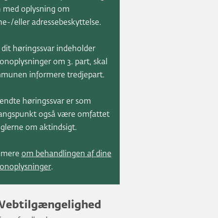
 med oplysning om
e-/eller adressebeskyttelse.
 dit høringssvar indeholder
onoplysninger om 3. part, skal
munen informere tredjepart.
endte høringssvar er som
angspunkt også være omfattet
eglerne om aktindsigt.
 mere
om behandlingen af dine
onoplysninger
.
Webtilgængelighed