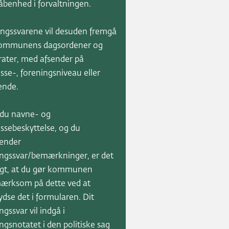
benhed i forvaltningen.
ngssvarene vil desuden fremgå
kommunens dagsordener og
rater, med afsender på
sse-, foreningsniveau eller
ende.
 du navne- og
ssebeskyttelse, og du
sender
ngssvar/bemærkninger, er det
igt, at du gør kommunen
ærksom på dette ved at
ydse det i formularen. Dit
ngssvar vil indgå i
ngsnotatet i den politiske sag