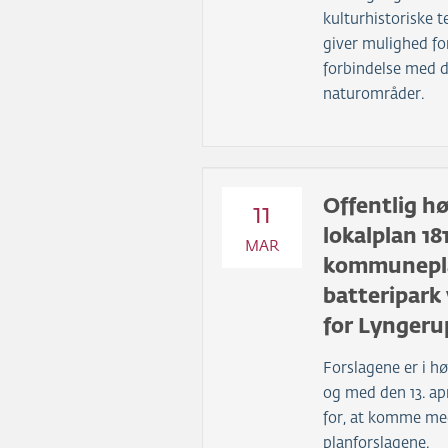
kulturhistoriske 
giver mulighed for
forbindelse med 
naturområder.
Offentlig hør
11
lokalplan 181
MAR
kommunepla
batteripark
for Lyngeru
Forslagene er i hø
og med den 13. ap
for, at komme me
planforslagene.