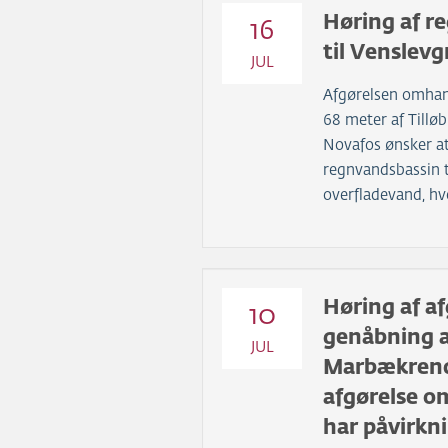
Høring af re
16
til Venslevg
JUL
Afgørelsen omhan
68 meter af Tilløb
Novafos ønsker at
regnvandsbassin t
overfladevand, hvo
Høring af a
10
genåbning a
JUL
Marbækrend
afgørelse om
har påvirkni