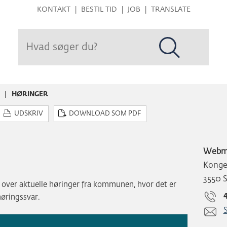
Hop
KONTAKT
BESTIL TID
JOB
TRANSLATE
til
sidens
indhold
HØRINGER
UDSKRIV
DOWNLOAD SOM PDF
Webm
Konge
3550 
t over aktuelle høringer fra kommunen, hvor det er
høringssvar.