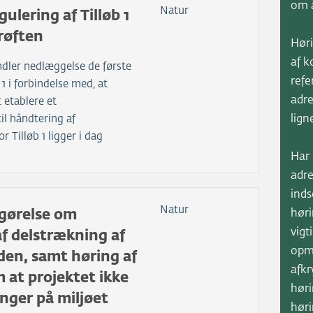
om å
Natur
gulering af Tilløb 1
røften
Høri
af 
dler nedlæggelse de første
refe
 1 i forbindelse med, at
adre
 etablere et
il håndtering af
lign
r Tilløb 1 ligger i dag
Har
adre
ind
Natur
fgørelse om
høri
vigt
f delstrækning af
opm
en, samt høring af
afkr
 at projektet ikke
høri
nger på miljøet
høri