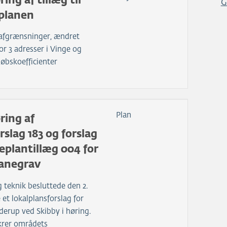
ing af tillæg til
G
planen
afgrænsninger, ændret
or 3 adresser i Vinge og
løbskoefficienter
Plan
ring af
rslag 183 og forslag
plantillæg 004 for
anegrav
 teknik besluttede den 2.
 et lokalplansforslag for
erup ved Skibby i høring.
ikrer områdets