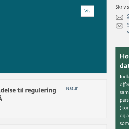
Skriv s
Vis
Hø
da
Ind
offe
Natur
adelse til regulering
sam
Å
pers
(ko
og a
som