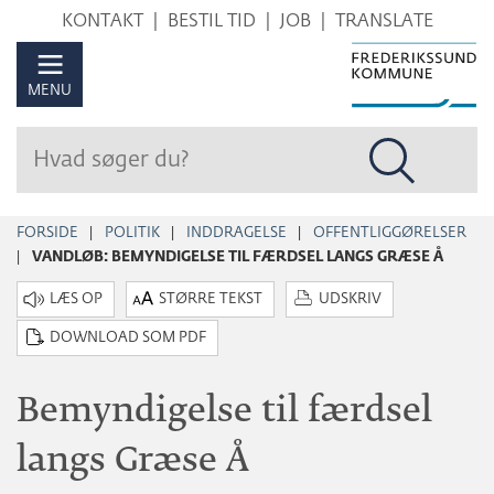
Hop
KONTAKT
BESTIL TID
JOB
TRANSLATE
til
sidens
MENU
indhold
FORSIDE
POLITIK
INDDRAGELSE
OFFENTLIGGØRELSER
VANDLØB: BEMYNDIGELSE TIL FÆRDSEL LANGS GRÆSE Å
STØRRE TEKST
UDSKRIV
DOWNLOAD SOM PDF
Bemyndigelse til færdsel
langs Græse Å