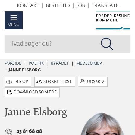
Hop
KONTAKT
BESTIL TID
JOB
TRANSLATE
til
sidens
MENU
indhold
FORSIDE
POLITIK
BYRÅDET
MEDLEMMER
JANNE ELSBORG
STØRRE TEKST
UDSKRIV
DOWNLOAD SOM PDF
Janne Elsborg
23 81 68 08