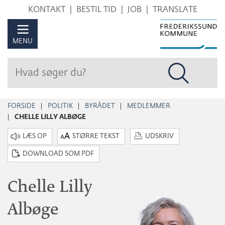
Hop
KONTAKT
BESTIL TID
JOB
TRANSLATE
til
sidens
MENU
indhold
FORSIDE
POLITIK
BYRÅDET
MEDLEMMER
CHELLE LILLY ALBØGE
STØRRE TEKST
UDSKRIV
DOWNLOAD SOM PDF
Chelle Lilly
Albøge