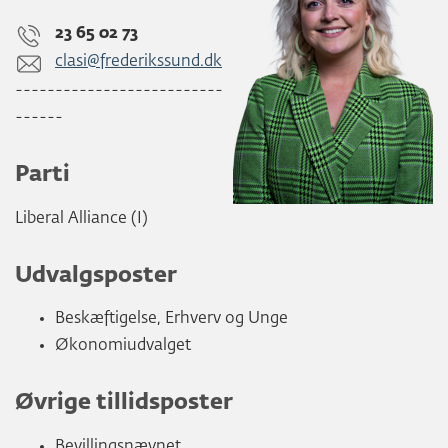
23 65 02 73
clasi@frederikssund.dk
--------------------------
------
Parti
Liberal Alliance (I)
Udvalgsposter
Beskæftigelse, Erhverv og Unge
Økonomiudvalget
Øvrige tillidsposter
Bevillingsnævnet