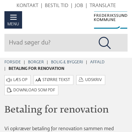
Hop
KONTAKT
BESTIL TID
JOB
TRANSLATE
til
sidens
MENU
indhold
FORSIDE
BORGER
BOLIG & BYGGERI
AFFALD
BETALING FOR RENOVATION
STØRRE TEKST
UDSKRIV
DOWNLOAD SOM PDF
Betaling for renovation
Vi opkræver betaling for renovation sammen med