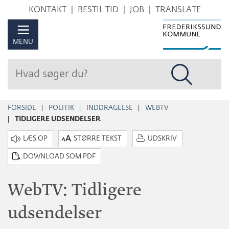
Hop
KONTAKT
BESTIL TID
JOB
TRANSLATE
til
sidens
MENU
indhold
FORSIDE
POLITIK
INDDRAGELSE
WEBTV
TIDLIGERE UDSENDELSER
STØRRE TEKST
UDSKRIV
DOWNLOAD SOM PDF
WebTV: Tidligere
udsendelser