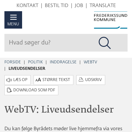
Hop
KONTAKT
BESTIL TID
JOB
TRANSLATE
til
sidens
MENU
indhold
FORSIDE
POLITIK
INDDRAGELSE
WEBTV
LIVEUDSENDELSER
STØRRE TEKST
UDSKRIV
DOWNLOAD SOM PDF
WebTV: Liveudsendelser
Du kan følge Byrådets møder live hjemmefra via vores