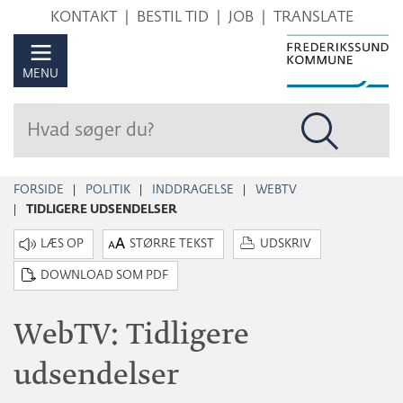
Hop
KONTAKT
BESTIL TID
JOB
TRANSLATE
til
sidens
MENU
indhold
FORSIDE
POLITIK
INDDRAGELSE
WEBTV
TIDLIGERE UDSENDELSER
STØRRE TEKST
UDSKRIV
DOWNLOAD SOM PDF
WebTV: Tidligere
udsendelser