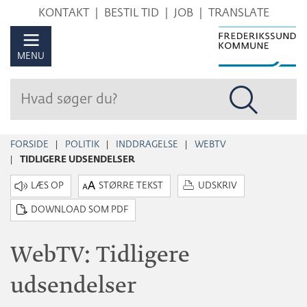
Hop
KONTAKT
BESTIL TID
JOB
TRANSLATE
til
sidens
MENU
indhold
FORSIDE
POLITIK
INDDRAGELSE
WEBTV
TIDLIGERE UDSENDELSER
STØRRE TEKST
UDSKRIV
DOWNLOAD SOM PDF
WebTV: Tidligere
udsendelser