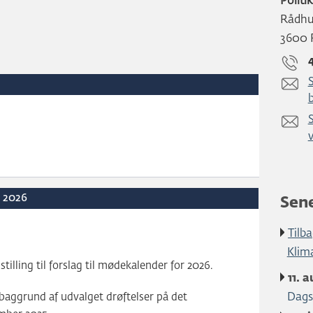
Politi
Rådhus
3600 
S
S
r 2026
Sen
Tilba
Klim
illing til forslag til mødekalender for 2026.
11. 
aggrund af udvalget drøftelser på det
Dags