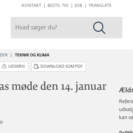
Hop
KONTAKT
BESTIL TID
JOB
TRANSLATE
til
sidens
indhold
ØDER
TEKNIK OG KLIMA
UDSKRIV
DOWNLOAD SOM PDF
as møde den 14. januar
Ældr
Refera
udvalg
kan s
00