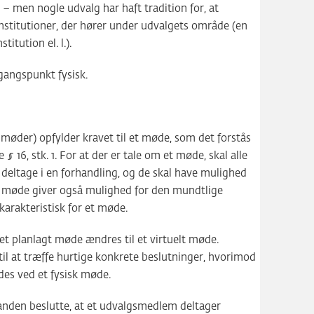
 – men nogle udvalg har haft tradition for, at
nstitutioner, der hører under udvalgets område (en
titution el. l.).
angspunkt fysisk.
nmøder) opfylder kravet til et møde, som det forstås
 16, stk. 1. For at der er tale om et møde, skal alle
deltage i en forhandling, og de skal have mulighed
elt møde giver også mulighed for den mundtlige
karakteristisk for et møde.
 et planlagt møde ændres til et virtuelt møde.
til at træffe hurtige konkrete beslutninger, hvorimod
des ved et fysisk møde.
manden beslutte, at et udvalgsmedlem deltager