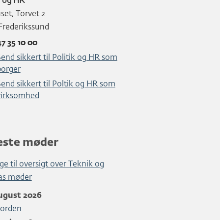
k og HR
et, Torvet 2
Frederikssund
47 35 10 00
end sikkert til Politik og HR som
borger
end sikkert til Poltik og HR som
virksomhed
este møder
ge til oversigt over Teknik og
as møder
august 2026
orden