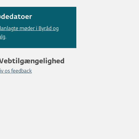
dedatoer
lanlagte møder i Byråd og
alg
.
Webtilgængelighed
iv os feedback