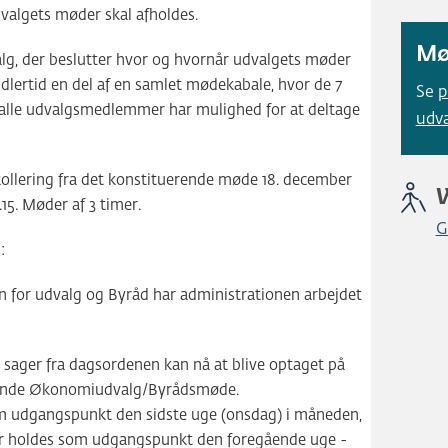
valgets møder skal afholdes.
Mø
alg, der beslutter hvor og hvornår udvalgets møder
idlertid en del af en samlet mødekabale, hvor de 7
Se
p
 alle udvalgsmedlemmer har mulighed for at deltage
udv
kollering fra det konstituerende møde 18. december
5. Møder af 3 timer.
G
:
 for udvalg og Byråd har administrationen arbejdet
sager fra dagsordenen kan nå at blive optaget på
ende Økonomiudvalg/Byrådsmøde.
m udgangspunkt den sidste uge (onsdag) i måneden,
 holdes som udgangspunkt den foregående uge -