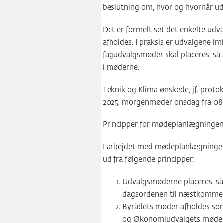
beslutning om, hvor og hvornår ud
Det er formelt set det enkelte udv
afholdes. I praksis er udvalgene im
fagudvalgsmøder skal placeres, så
i møderne.
Teknik og Klima ønskede, jf. proto
2025, morgenmøder onsdag fra 08.1
Principper for mødeplanlægningen
I arbejdet med mødeplanlægningen
ud fra følgende principper:
Udvalgsmøderne placeres, så 
dagsordenen til næstkomm
Byrådets møder afholdes so
og Økonomiudvalgets møder