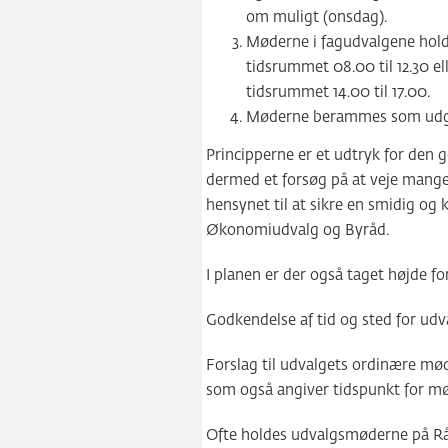
om muligt (onsdag).
Møderne i fagudvalgene hold
tidsrummet 08.00 til 12.30 e
tidsrummet 14.00 til 17.00.
Møderne berammes som udgan
Principperne er et udtryk for de
dermed et forsøg på at veje mange
hensynet til at sikre en smidig og
Økonomiudvalg og Byråd.
I planen er der også taget højde f
Godkendelse af tid og sted for ud
Forslag til udvalgets ordinære mød
som også angiver tidspunkt for mø
Ofte holdes udvalgsmøderne på Råd