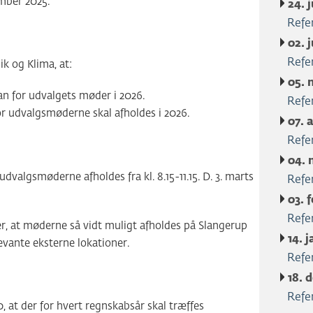
mber 2025.
24. 
Refe
02. 
Refe
ik og Klima, at:
05. 
n for udvalgets møder i 2026.
Refe
hvor udvalgsmøderne skal afholdes i 2026.
07. 
Refe
04. 
udvalgsmøderne afholdes fra kl. 8.15-11.15. D. 3. marts
Refe
03. 
Refe
er, at møderne så vidt muligt afholdes på Slangerup
14. 
vante eksterne lokationer.
Refe
18. 
Refe
, at der for hvert regnskabsår skal træffes