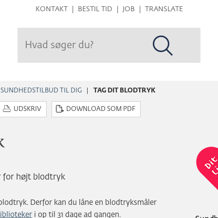
Hop
KONTAKT
BESTIL TID
JOB
TRANSLATE
til
sidens
indhold
SUNDHEDSTILBUD TIL DIG
TAG DIT BLODTRYK
UDSKRIV
DOWNLOAD SOM PDF
k
or højt blodtryk
 blodtryk. Derfor kan du låne en blodtryksmåler
blioteker
i op til 31 dage ad gangen.