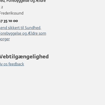
ed, Forebyggelse og Ældre
t 2
Frederikssund
47 35 1o 00
end sikkert til Sundhed,
Forebyggelse og Ældre som
borger
Webtilgængelighed
iv os feedback