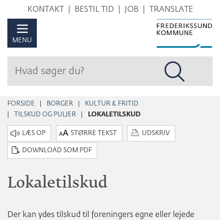
Hop
KONTAKT
BESTIL TID
JOB
TRANSLATE
til
sidens
MENU
indhold
FORSIDE
BORGER
KULTUR & FRITID
TILSKUD OG PULJER
LOKALETILSKUD
STØRRE TEKST
UDSKRIV
DOWNLOAD SOM PDF
Lokaletilskud
Der kan ydes tilskud til foreningers egne eller lejede