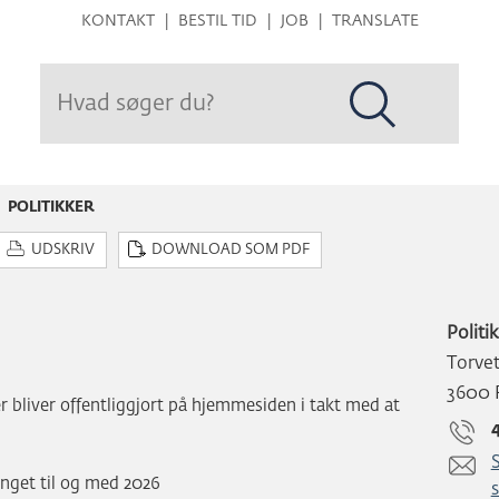
Hop
KONTAKT
BESTIL TID
JOB
TRANSLATE
til
sidens
indhold
POLITIKKER
UDSKRIV
DOWNLOAD SOM PDF
Politi
Torve
3600 
r bliver offentliggjort på hjemmesiden i takt med at
nget til og med 2026