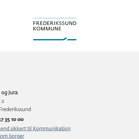
k og Jura
t 2
Frederikssund
47 35 10 00
Send sikkert til Kommunikation
som borger