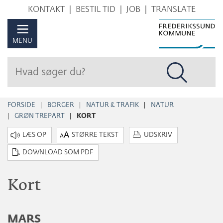
Hop
KONTAKT
BESTIL TID
JOB
TRANSLATE
til
sidens
MENU
indhold
FORSIDE
BORGER
NATUR & TRAFIK
NATUR
GRØN TREPART
KORT
STØRRE TEKST
UDSKRIV
DOWNLOAD SOM PDF
Kort
MARS