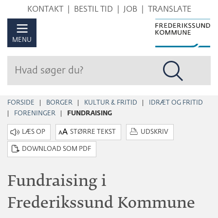
Hop
KONTAKT
BESTIL TID
JOB
TRANSLATE
til
sidens
MENU
indhold
FORSIDE
BORGER
KULTUR & FRITID
IDRÆT OG FRITID
FORENINGER
FUNDRAISING
STØRRE TEKST
UDSKRIV
DOWNLOAD SOM PDF
Fundraising i
Frederikssund Kommune