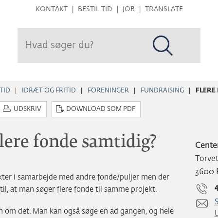
Hop
KONTAKT
BESTIL TID
JOB
TRANSLATE
til
sidens
indhold
TID
IDRÆT OG FRITID
FORENINGER
FUNDRAISING
FLERE
UDSKRIV
DOWNLOAD SOM PDF
lere fonde samtidig?
Center
Torve
3600 
ekter i samarbejde med andre fonde/puljer men der
til, at man søger flere fonde til samme projekt.
S
n om det. Man kan også søge en ad gangen, og hele