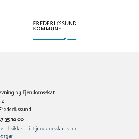
vning og Ejendomsskat
 2
Frederikssund
47 35 10 00
Send sikkert til Ejendomsskat som
borger