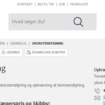
Hop
KONTAKT
BESTIL TID
JOB
TRANSLATE
til
sidens
indhold
ERI
EJERBOLIG
SKORSTENSFEJNING
UDSKRIV
DOWNLOAD SOM PDF
ng
Opkræ
Torvet
3600 
skorstensfejning og opkrævning af skorstensfejning,
Jægerspris og Skibby: