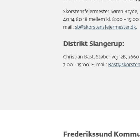
Skorstensfejermester Søren Bryde, Mø
40 14 80 18 mellem kl. 8:00 - 15:0
mail:
sb@skorstensfejermester.dk
.
Distrikt Slangerup:
Christian Bast, Støberivej 12B, 3660
7:00 - 15:00. E-mail:
Bast@skorsten
Frederikssund Komm