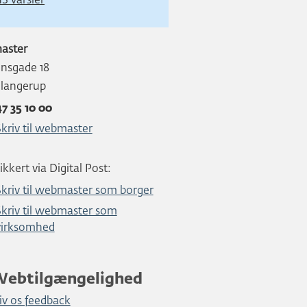
S varsler
aster
nsgade 18
Slangerup
47 35 10 00
Skriv til webmaster
ikkert via Digital Post:
Skriv til webmaster som borger
Skriv til webmaster som
virksomhed
Webtilgængelighed
iv os feedback