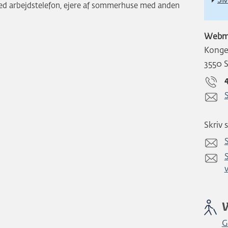
SM
k med arbejdstelefon, ejere af sommerhuse med anden
Webm
Konge
3550 
Skriv s
G