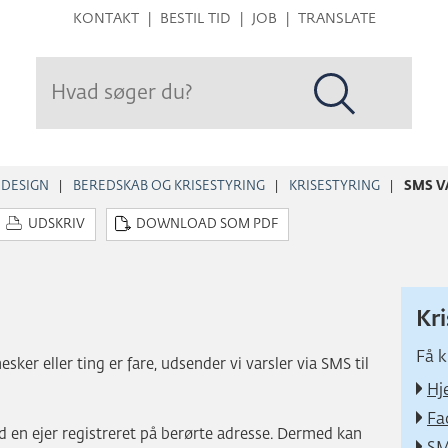
Hop
KONTAKT
BESTIL TID
JOB
TRANSLATE
til
sidens
indhold
 DESIGN
BEREDSKAB OG KRISESTYRING
KRISESTYRING
SMS V
UDSKRIV
DOWNLOAD SOM PDF
Kr
Få k
sker eller ting er fare, udsender vi varsler via SMS til
Hj
Fa
ed en ejer registreret på berørte adresse. Dermed kan