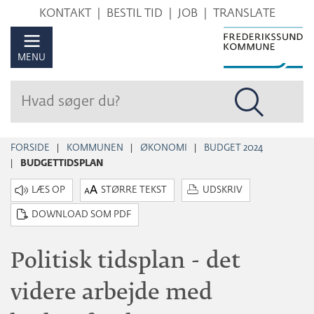
Hop
KONTAKT
BESTIL TID
JOB
TRANSLATE
til
sidens
MENU
indhold
FORSIDE
KOMMUNEN
ØKONOMI
BUDGET 2024
BUDGETTIDSPLAN
STØRRE TEKST
UDSKRIV
DOWNLOAD SOM PDF
Politisk tidsplan - det
videre arbejde med