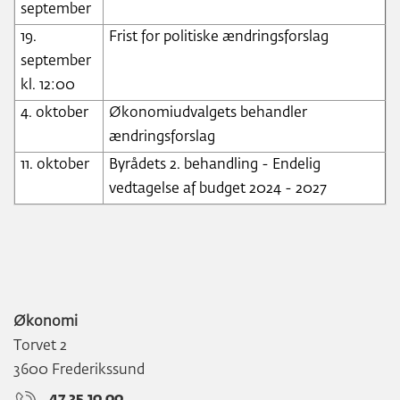
september
med
19.
Frist for politiske ændringsforslag
budgetforslag
september
2023
kl. 12:00
4. oktober
Økonomiudvalgets behandler
ændringsforslag
11. oktober
Byrådets 2. behandling - Endelig
vedtagelse af budget 2024 - 2027
Økonomi
Torvet 2
3600 Frederikssund
47 35 10 00