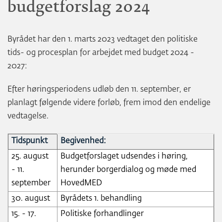
budgetforslag 2024
Byrådet har den 1. marts 2023 vedtaget den politiske
tids- og procesplan for arbejdet med budget 2024 -
2027:
Efter høringsperiodens udløb den 11. september, er
planlagt følgende videre forløb, frem imod den endelige
vedtagelse.
Oversigt
Tidspunkt
Begivenhed:
over
25. august
Budgetforslaget udsendes i høring,
den
- 11.
herunder borgerdialog og møde med
politiske
september
HovedMED
tidsplan,
30. august
Byrådets 1. behandling
for
15. - 17.
Politiske forhandlinger
arbejdet