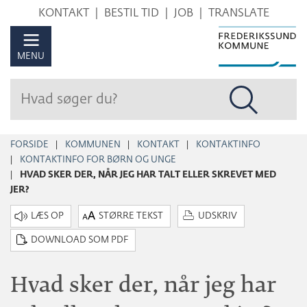
Hop
KONTAKT
BESTIL TID
JOB
TRANSLATE
til
sidens
MENU
indhold
FORSIDE
KOMMUNEN
KONTAKT
KONTAKTINFO
KONTAKTINFO FOR BØRN OG UNGE
HVAD SKER DER, NÅR JEG HAR TALT ELLER SKREVET MED
JER?
STØRRE TEKST
UDSKRIV
DOWNLOAD SOM PDF
Hvad sker der, når jeg har