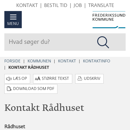
Hop
KONTAKT
BESTIL TID
JOB
TRANSLATE
til
sidens
MENU
indhold
FORSIDE
KOMMUNEN
KONTAKT
KONTAKTINFO
KONTAKT RÅDHUSET
STØRRE TEKST
UDSKRIV
DOWNLOAD SOM PDF
Kontakt Rådhuset
Rådhuset