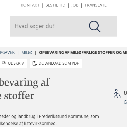
Hop
KONTAKT
BESTIL TID
JOB
TRANSLATE
til
sidens
indhold
PGAVER
MILJØ
OPBEVARING AF MILJØFARLIGE STOFFER OG M
UDSKRIV
DOWNLOAD SOM PDF
pbevaring af
stoffer
G
omheder og landbrug i Frederikssund Kommune, som
dkendelse af listevirksomhed.