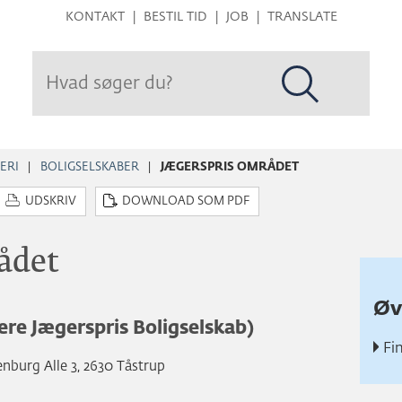
Hop
KONTAKT
BESTIL TID
JOB
TRANSLATE
til
sidens
indhold
ERI
BOLIGSELSKABER
JÆGERSPRIS OMRÅDET
UDSKRIV
DOWNLOAD SOM PDF
ådet
Øv
ere Jægerspris Boligselskab)
Fi
nburg Alle 3, 2630 Tåstrup