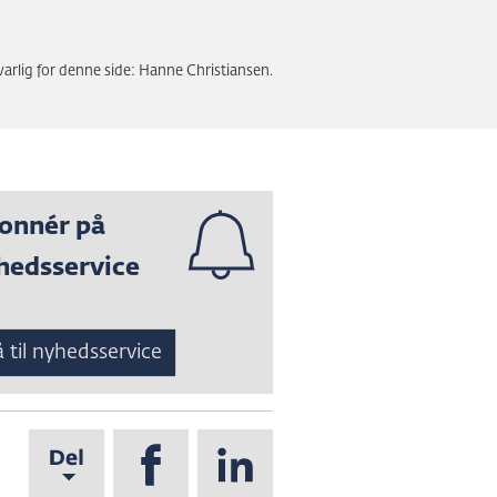
arlig for denne side: Hanne Christiansen.
onnér på
hedsservice
 til nyhedsservice