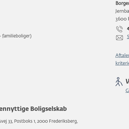
Borge
Jernb
3600 
familieboliger)
S
Aftale
kriter
G
ennyttige Boligselskab
vej 33, Postboks 1, 2000 Frederiksberg,