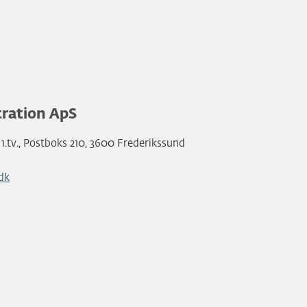
tration ApS
1.tv., Postboks 210, 3600 Frederikssund
dk