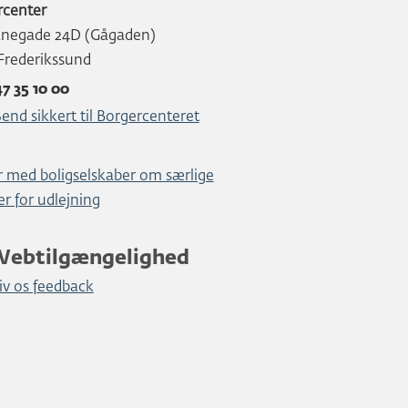
rcenter
anegade 24D (Gågaden)
Frederikssund
47 35 10 00
end sikkert til Borgercenteret
r med boligselskaber om særlige
ier for udlejning
Webtilgængelighed
iv os feedback