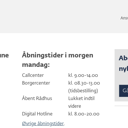
Ansv
une
Åbningstider i morgen
Ab
mandag:
ny
Callcenter
kl. 9.00-14.00
Borgercenter
kl. 08.30-13.00
Gå
(tidsbestilling)
Åbent Rådhus
Lukket indtil
videre
Digital Hotline
kl. 8.00-20.00
Øvrige åbningstider
.