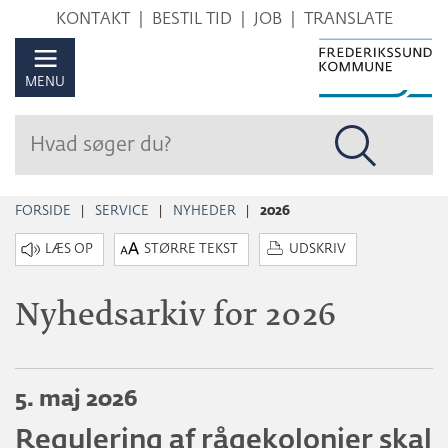
Hop
KONTAKT
BESTIL TID
JOB
TRANSLATE
til
sidens
MENU
indhold
FORSIDE
SERVICE
NYHEDER
2026
STØRRE TEKST
UDSKRIV
Nyhedsarkiv for 2026
5. maj 2026
Regulering af rågekolonier skal