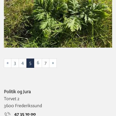
«
3
4
5
6
7
»
Politik og Jura
Torvet 2
3600 Frederikssund
47 35 10 00