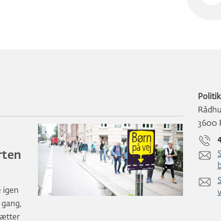
Politi
Rådhus
3600 
rten
S
S
e igen
 gang,
sætter