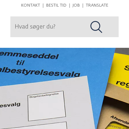
Hop
KONTAKT
BESTIL TID
JOB
TRANSLATE
til
sidens
indhold