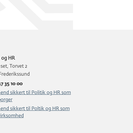
k og HR
et, Torvet 2
Frederikssund
47 35 10 00
end sikkert til Politik og HR som
borger
end sikkert til Poltik og HR som
virksomhed