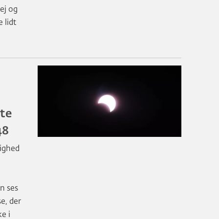
ej og
e lidt
te
48
lighed
n ses
e, der
e i