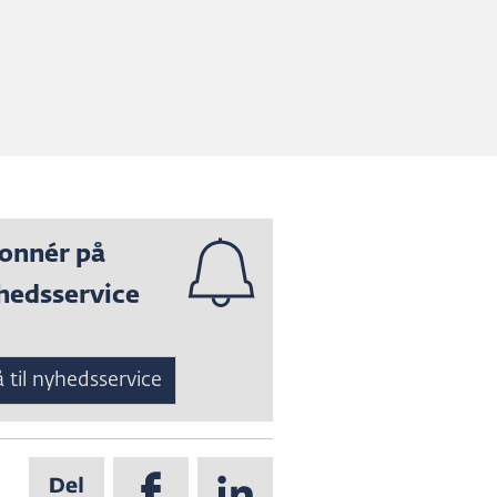
onnér på
hedsservice
 til nyhedsservice