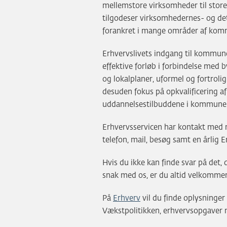
mellemstore virksomheder til store i
tilgodeser virksomhedernes- og det
forankret i mange områder af kom
Erhvervslivets indgang til kommu
effektive forløb i forbindelse med 
og lokalplaner, uformel og fortrolig
desuden fokus på opkvalificering af
uddannelsestilbuddene i kommune
Erhvervsservicen har kontakt med 
telefon, mail, besøg samt en årlig 
Hvis du ikke kan finde svar på det, d
snak med os, er du altid velkommen t
På
Erhverv
vil du finde oplysninge
Vækstpolitikken, erhvervsopgaver 