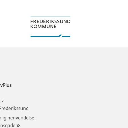
rvPlus
 2
Frederikssund
lig henvendelse:
nsgade 18