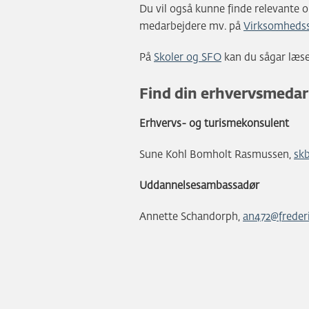
Du vil også kunne finde relevante o
medarbejdere mv. på
Virksomhedss
På
Skoler og SFO
kan du sågar læse
Find din erhvervsmedar
Erhvervs- og turismekonsulent
Sune Kohl Bomholt Rasmussen,
sk
Uddannelsesambassadør
Annette Schandorph,
an472@freder