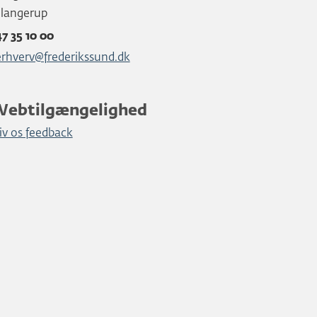
Slangerup
47 35 10 00
erhverv@frederikssund.dk
Webtilgængelighed
iv os feedback