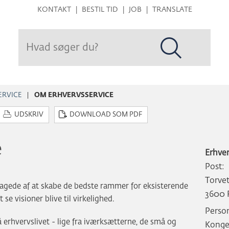
Hop
KONTAKT
BESTIL TID
JOB
TRANSLATE
til
sidens
indhold
ERVICE
OM ERHVERVSSERVICE
UDSKRIV
DOWNLOAD SOM PDF
e
Erhve
Post:
Torvet
agede af at skabe de bedste rammer for eksisterende
3600 
se visioner blive til virkelighed.
Person
 erhvervslivet - lige fra iværksætterne, de små og
Konge