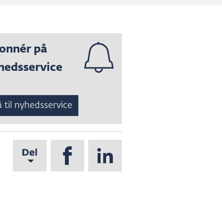
onnér på
hedsservice
 til nyhedsservice