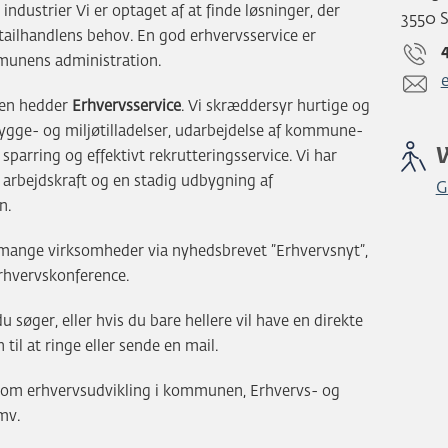
ndustrier Vi er optaget af at finde løsninger, der
3550 
ailhandlens behov. En god erhvervsservice er
munens administration.
nen hedder
Erhvervsservice
. Vi skræddersyr hurtige og
bygge- og miljøtilladelser, udarbejdelse af kommune-
 sparring og effektivt rekrutteringsservice. Vi har
 arbejdskraft og en stadig udbygning af
G
n.
mange virksomheder via nyhedsbrevet ”Erhvervsnyt”,
Erhvervskonference.
u søger, eller hvis du bare hellere vil have en direkte
il at ringe eller sende en mail.
r om erhvervsudvikling i kommunen, Erhvervs- og
mv.