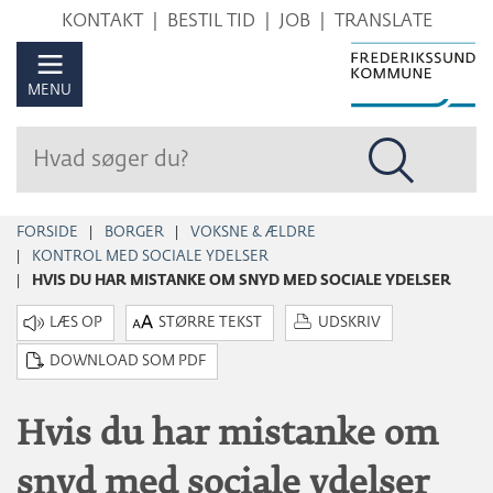
Hop
KONTAKT
BESTIL TID
JOB
TRANSLATE
til
sidens
MENU
indhold
FORSIDE
BORGER
VOKSNE & ÆLDRE
KONTROL MED SOCIALE YDELSER
HVIS DU HAR MISTANKE OM SNYD MED SOCIALE YDELSER
STØRRE TEKST
UDSKRIV
DOWNLOAD SOM PDF
Hvis du har mistanke om
snyd med sociale ydelser