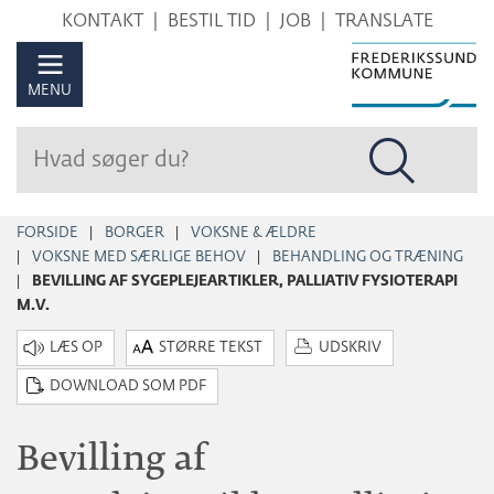
Hop
KONTAKT
BESTIL TID
JOB
TRANSLATE
til
sidens
MENU
indhold
FORSIDE
BORGER
VOKSNE & ÆLDRE
VOKSNE MED SÆRLIGE BEHOV
BEHANDLING OG TRÆNING
BEVILLING AF SYGEPLEJEARTIKLER, PALLIATIV FYSIOTERAPI
M.V.
STØRRE TEKST
UDSKRIV
DOWNLOAD SOM PDF
Bevilling af