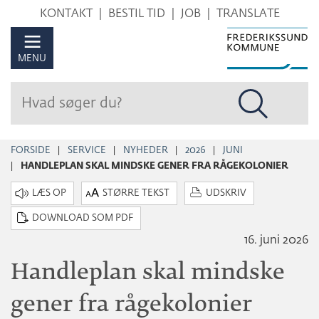
Hop
KONTAKT
BESTIL TID
JOB
TRANSLATE
til
sidens
MENU
indhold
FORSIDE
SERVICE
NYHEDER
2026
JUNI
HANDLEPLAN SKAL MINDSKE GENER FRA RÅGEKOLONIER
STØRRE TEKST
UDSKRIV
DOWNLOAD SOM PDF
16. juni 2026
Handleplan skal mindske
gener fra rågekolonier