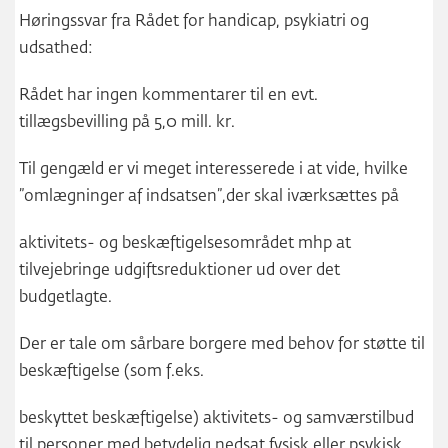
Høringssvar fra Rådet for handicap, psykiatri og
udsathed:
Rådet har ingen kommentarer til en evt.
tillægsbevilling på 5,0 mill. kr.
Til gengæld er vi meget interesserede i at vide, hvilke
”omlægninger af indsatsen”,der skal iværksættes på
aktivitets- og beskæftigelsesområdet mhp at
tilvejebringe udgiftsreduktioner ud over det
budgetlagte.
Der er tale om sårbare borgere med behov for støtte til
beskæftigelse (som f.eks.
beskyttet beskæftigelse) aktivitets- og samværstilbud
til personer med betydelig nedsat fysisk eller psykisk